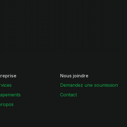
treprise
Nous joindre
rvices
Demandez une soumission
uipements
Contact
propos