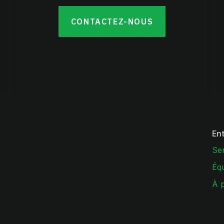
CONTACTEZ-NOUS
En
Se
Éq
À 