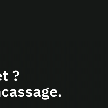
t ?
ncassage.